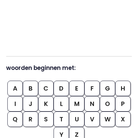
woorden beginnen met:
A
B
C
D
E
F
G
H
I
J
K
L
M
N
O
P
Q
R
S
T
U
V
W
X
Y
Z