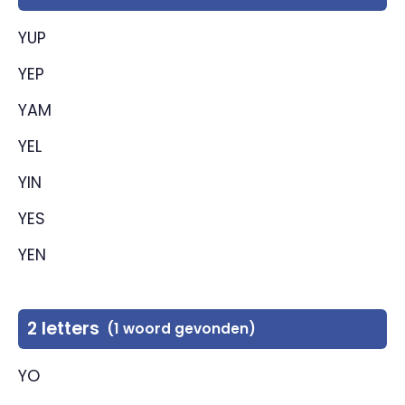
YUP
YEP
YAM
YEL
YIN
YES
YEN
2 letters
(1 woord gevonden)
YO