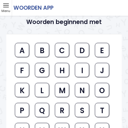
WOORDEN APP
Menu
Woorden beginnend met
A
B
C
D
E
F
G
H
I
J
K
L
M
N
O
P
Q
R
S
T