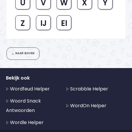
U
V
W
X
Y
Z
IJ
EI
NAAR BOVEN
Bekijk ook
Wordfeud Helper
Scrabble Helper
Woord Snack
WordOn Helper
Antwoorden
Wordle Helper