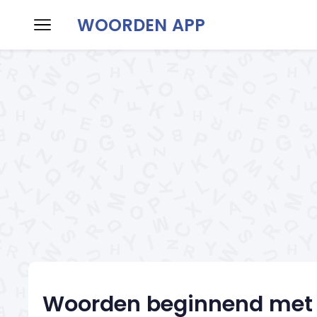
WOORDEN APP
Home
Woorden maken
Woorden h
Woorden beginnend met