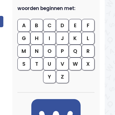
woorden beginnen met:
A
B
C
D
E
F
G
H
I
J
K
L
M
N
O
P
Q
R
S
T
U
V
W
X
Y
Z