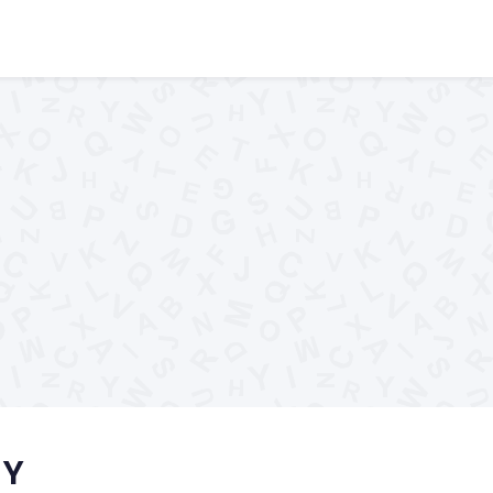
elpers
Woordenlijst
Woorden begin
..XYZ..
 Y