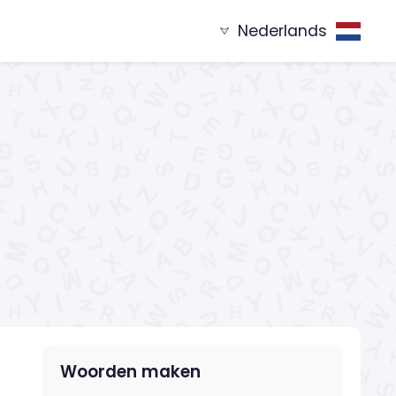
Nederlands
nend met
Woorden eindigend op
XYZ...
...XYZ
Woorden maken