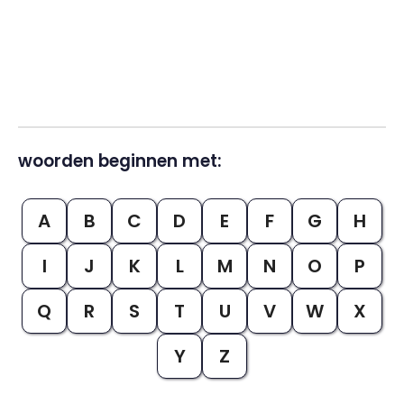
woorden beginnen met:
A
B
C
D
E
F
G
H
I
J
K
L
M
N
O
P
Q
R
S
T
U
V
W
X
Y
Z