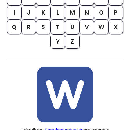
I
J
K
L
M
N
O
P
Q
R
S
T
U
V
W
X
Y
Z
Gebruik de
Woordengenerator
om woorden