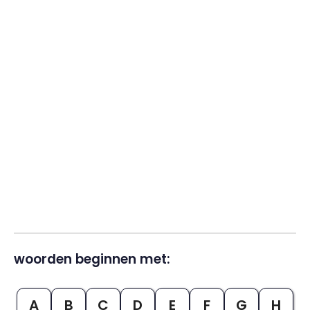
woorden beginnen met:
A
B
C
D
E
F
G
H