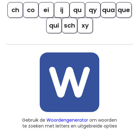
ch
co
ei
ij
qu
qy
qua
que
qui
sch
xy
Gebruik de
Woordengenerator
om woorden
te zoeken met letters en uitgebreide opties