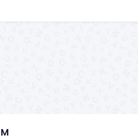
elpers
Woordenlijst
Woorden begin
..XYZ..
 M