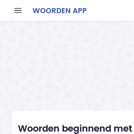
WOORDEN APP
Home
Woorden maken
Woorden h
Woorden beginnend met