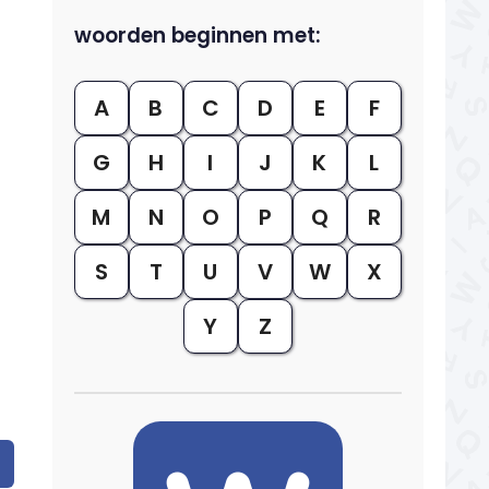
woorden beginnen met:
A
B
C
D
E
F
G
H
I
J
K
L
M
N
O
P
Q
R
S
T
U
V
W
X
Y
Z