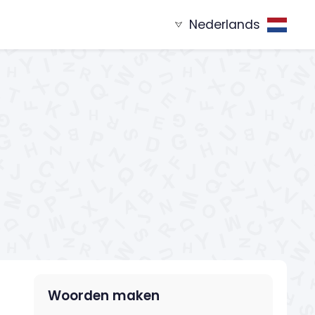
Nederlands
nend met
Woorden eindigend op
XYZ...
...XYZ
Woorden maken