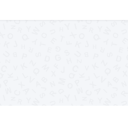
elpers
Woordenlijst
Woorden begin
..XYZ..