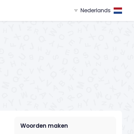
Nederlands
nend met
Woorden eindigend op
XYZ...
...XYZ
Woorden maken