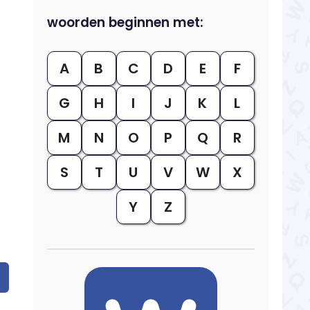
woorden beginnen met:
A
B
C
D
E
F
G
H
I
J
K
L
M
N
O
P
Q
R
S
T
U
V
W
X
Y
Z