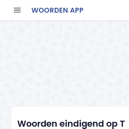
WOORDEN APP
Home
Woorden maken
Woorden h
Woorden eindigend op T